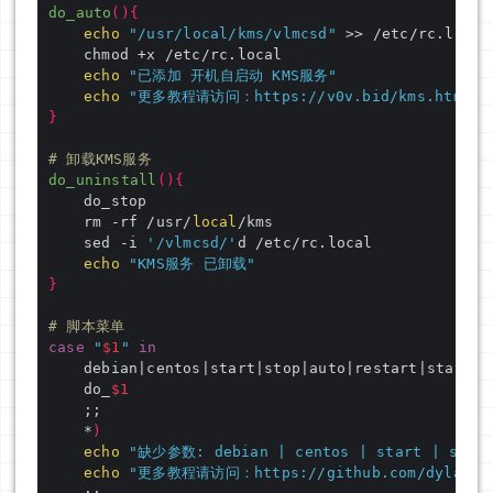
do_auto
(){
echo
"/usr/local/kms/vlmcsd"
echo
"已添加 开机自启动 KMS服务"
echo
"更多教程请访问：https://v0v.bid/kms.html"
}
# 卸载KMS服务
do_uninstall
(){
	rm -rf /usr/
local
	sed -i 
'/vlmcsd/'
echo
"KMS服务 已卸载"
}
# 脚本菜单
case
"
$1
"
in
	debian|centos|start|stop|auto|restart|status|
	do_
$1
	*
)
echo
"缺少参数: debian | centos | start | stop |
echo
"更多教程请访问：https://github.com/dylanbai