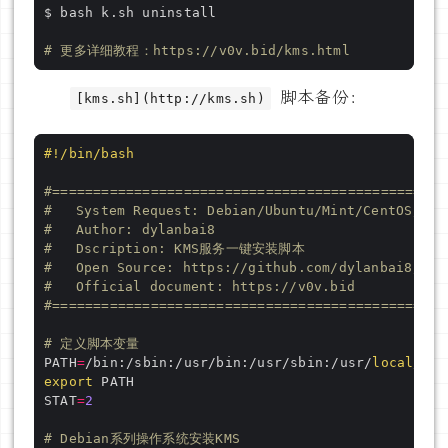
# 更多详细教程：https://v0v.bid/kms.html
脚本备份：
[kms.sh](http://kms.sh)
#!/bin/bash
#================================================
#	System Request: Debian/Ubuntu/Mint/CentOS/Re
#	Author: dylanbai8
#	Dscription: KMS服务一键安装脚本
#	Open Source: https://github.com/dylanbai8/kms
#	Official document: https://v0v.bid
#================================================
# 定义脚本变量
PATH
=
/bin:/sbin:/usr/bin:/usr/sbin:/usr/
local
/bin
export
STAT
=
2
# Debian系列操作系统安装KMS