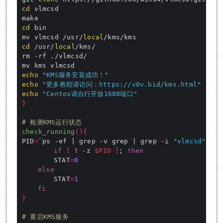
cd
cd
mv vlmcsd /usr/
local
cd
 /usr/
local
echo
"KMS服务安装成功！"
echo
"更多教程请访问：https://v0v.bid/kms.html"
echo
"Centos请自行开放1688端口"
}
# 检测KMS运行状态
check_running
(){
PID
=
`
ps -ef | grep -v grep | grep -i 
"vlmcsd"
 | a
if
[
 ! -z 
$PID
]
; 
then
		STAT
=
0
else
		STAT
=
1
fi
}
# 重启KMS服务