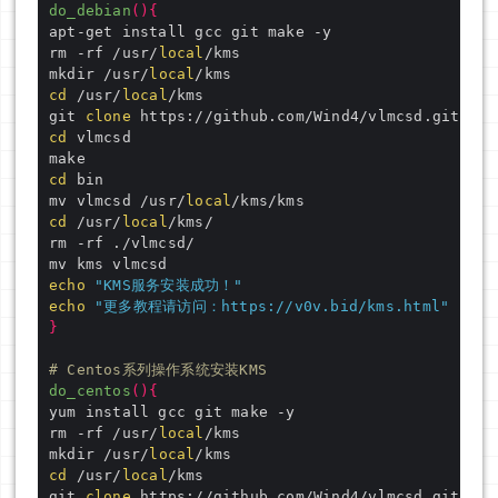
do_debian
(){
rm -rf /usr/
local
mkdir /usr/
local
cd
 /usr/
local
git 
clone
cd
cd
mv vlmcsd /usr/
local
cd
 /usr/
local
echo
"KMS服务安装成功！"
echo
"更多教程请访问：https://v0v.bid/kms.html"
}
# Centos系列操作系统安装KMS
do_centos
(){
rm -rf /usr/
local
mkdir /usr/
local
cd
 /usr/
local
git 
clone