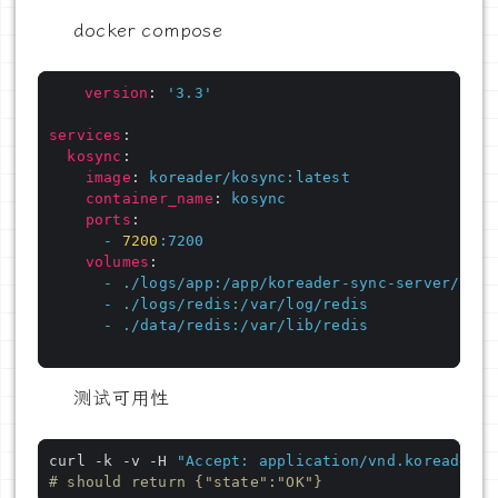
docker compose
version
:
'3.3'
services
:
kosync
:
image
:
koreader/kosync:latest
container_name
:
kosync
ports
:
-
7200
:
7200
volumes
:
-
./logs/app:/app/koreader-sync-server/logs
-
./logs/redis:/var/log/redis
-
./data/redis:/var/lib/redis
测试可用性
curl -k -v -H 
"Accept: application/vnd.koreader.v
# should return {"state":"OK"}